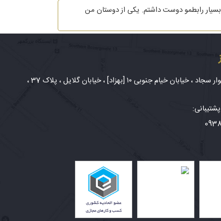
شخصی افراد هست. من 4 سال با آقایی در ارتباط بودم که بسیار رابطمو دوست داشتم. یکی از دوستان من
شهر مشهد، بلوار سجاد ، خیابان خیام جنوبی ۱۰ [بهزاد] ، خیابان گلایل ، پلاک 37 ،
شتیبانی:
093