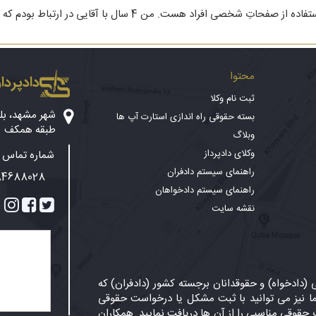
با سلام. وقت بخیر. سوال بنده راجع به پخش و سو استفاده از صفحاتِ 
محتوا
دادپرداز
ثبت نام وکلا
بسته حقوقی راه اندازی استارت آپ ها
طبقه همکف
وبلاگ
وکلای دادپرداز
شماره تماس پ
راهنمای سیستم دادفران
84688028
راهنمای سیستم دادخواهان
نقشه سایت
دادخواه) و حقوقدانان برجسته کشور (دادفران) که
 نیز می توانید با ثبت مشکل یا درخواست حقوقی
حقوقی مناسبی را از آن ها دریافت نمایید. همکاران