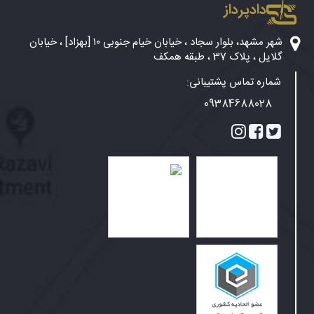
دادپرداز
شهر مشهد، بلوار سجاد ، خیابان خیام جنوبی ۱۰ [بهزاد] ، خیابان
گلایل ، پلاک 37 ، طبقه همکف
شماره تماس پشتیبانی:
09384688028