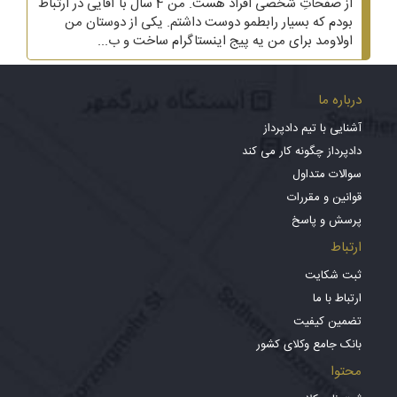
از صفحاتِ شخصی افراد هست. من 4 سال با آقایی در ارتباط
بودم که بسیار رابطمو دوست داشتم. یکی از دوستان من
اولاومد برای من یه پیج اینستاگرام ساخت و ب...
درباره ما
آشنایی با تیم دادپرداز
دادپرداز چگونه کار می کند
سوالات متداول
قوانین و مقررات
پرسش و پاسخ
ارتباط
ثبت شکایت
ارتباط با ما
تضمین کیفیت
بانک جامع وکلای کشور
محتوا