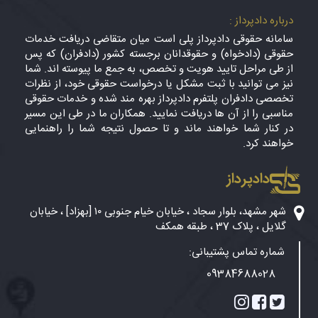
درباره دادپرداز :
سامانه حقوقی دادپرداز پلی است میان متقاضی دریافت خدمات
حقوقی (دادخواه) و حقوقدانان برجسته کشور (دادفران) که پس
از طی مراحل تایید هویت و تخصص، به جمع ما پیوسته اند. شما
نیز می توانید با ثبت مشکل یا درخواست حقوقی خود، از نظرات
تخصصی دادفران پلتفرم دادپرداز بهره مند شده و خدمات حقوقی
مناسبی را از آن ها دریافت نمایید. همکاران ما در طی این مسیر
در کنار شما خواهند ماند و تا حصول نتیجه شما را راهنمایی
خواهند کرد.
دادپرداز
شهر مشهد، بلوار سجاد ، خیابان خیام جنوبی ۱۰ [بهزاد] ، خیابان
گلایل ، پلاک 37 ، طبقه همکف
شماره تماس پشتیبانی:
09384688028