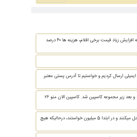
من آشپز هستم و یک کترینگ در مشهد داریم. دو ماه پیش من سفارشی گرفتم برای تهیه غذای شله مشهدی برای ۱۰۰۰ نفر. با توجه به افزایش زیاد قیمت برخی اقلام، هزینه ها ۴۰ درصد
 ایمیلی ارسال کردیم و خواستیم تا آدرس پستی معتبر
سلام. من از موسسه فرشتگان چند سال پیش ۱۲ میلیون وام گرفتم و ۱۴ قسط ۴۰۰ هزار تومانی هم پرداخت کردم که موسسه جمع شد و بعد زیر مجموعه کاسپین شد. کاسپین الان منو ۲۶
سلام. من دوهفته پیش با یک موسسه حقوقی درباره مشکلم صحبت کردم. سرپرست موسسه به من امیدواری دادند که مشکلم رو حل میکنند و در ابتدا 5 میلیون خواستند، درحالیکه هیچ