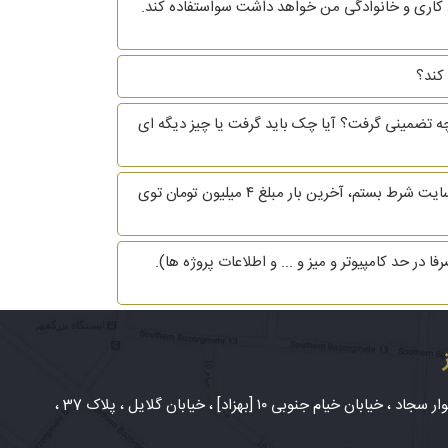
 کاری و خانوادگی من خواهد داشت سواستفاده کند.
کند؟
چه تضمینی گرفت؟ آیا چک باید گرفت یا چیز دیگه ای
سایت قمار پولت رو بلوکه کنه، به دلایل الکی و هیچ مدرکی از تخلف ارائه نده، در این صورت میشه پول رو برگردوند؟ من کلی توی سایت شرط بستم، آخرین بار مبلغ ۴ میلیون تومان توی
 حد کامپیوتر و میز و ... و اطلاعات پروژه ها).
شهر مشهد، بلوار سجاد ، خیابان خیام جنوبی ۱۰ [بهزاد] ، خیابان گلایل ، پلاک 37 ،