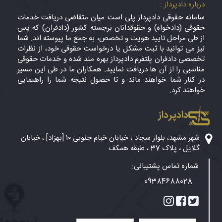
درباره دادپرداز :
سامانه حقوقی دادپرداز پلی است میان متقاضی دریافت خدمات
حقوقی (دادخواه) و حقوقدانان برجسته کشور (دادفران) که پس
از طی مراحل تایید هویت و تخصص، به جمع ما پیوسته اند. شما
نیز می توانید با ثبت مشکل یا درخواست حقوقی خود، از نظرات
تخصصی دادفران پلتفرم دادپرداز بهره مند شده و خدمات حقوقی
مناسبی را از آن ها دریافت نمایید. همکاران ما در طی این مسیر
در کنار شما خواهند ماند و تا حصول نتیجه شما را راهنمایی
خواهند کرد.
دادپرداز
شهر مشهد، بلوار سجاد ، خیابان خیام جنوبی ۱۰ [بهزاد] ، خیابان
گلایل ، پلاک 37 ، طبقه همکف
شماره تماس پشتیبانی:
09384688028