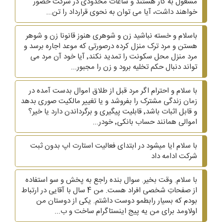
مشغول به کار هستند و ساعات محدودی در شرکت حضور
خواهند داشت، آیا می توان به نحوی قرارداد را تن...
باسلام و خسته نباشید زن و شوهری هنوز قانونا زن و شوهر
هستن و مرد ترک منزل کرده درصورتی که موعد اجاره برسد و
مرد منزل محل سکونت را تمدید نکند٬ آیا خود آن مرد می
تواند دنبال حکم تخلیه برود و زن را مجبور...
با سلام و احترام اگر مرد قبل از طلاق اموال بدست آمده در
زمان زندگی مشترک را بفروشد و یا تغییر مالکیت صوری بدهد
و قابل اثبات باشد٬ قابلیت پیگیری و برگرداندن دارد یا خیر؟
اموالی همانند حساب بانکی٬ خودر...
با سلام ایا میشود در ابتدای فعالیت استارت اپ بدون ثبت
شرکت ادامه داد
با سلام. وقت بخیر. سوال بنده راجع به پخش و سو استفاده
از صفحاتِ شخصی افراد هست. من 4 سال با آقایی در ارتباط
بودم که بسیار رابطمو دوست داشتم. یکی از دوستان من
اولاومد برای من یه پیج اینستاگرام ساخت و ب...