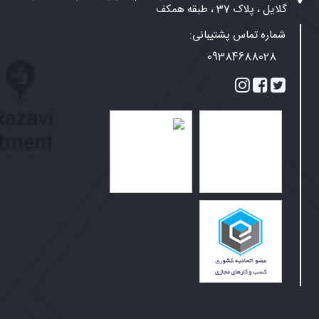
گلایل ، پلاک 37 ، طبقه همکف
شماره تماس پشتیبانی:
09384688028