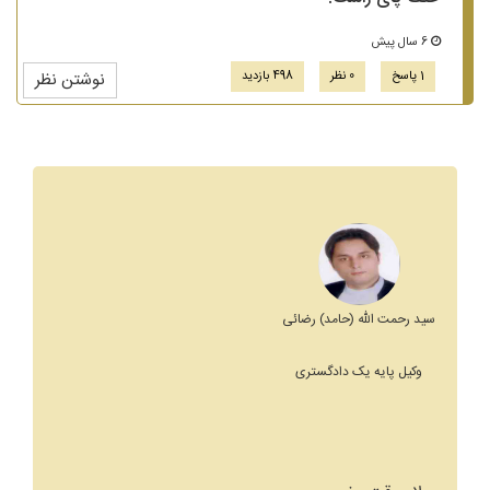
6 سال پیش
1 پاسخ
0 نظر
498 بازدید
نوشتن نظر
سید رحمت الله (حامد) رضائی
وکیل پایه یک دادگستری