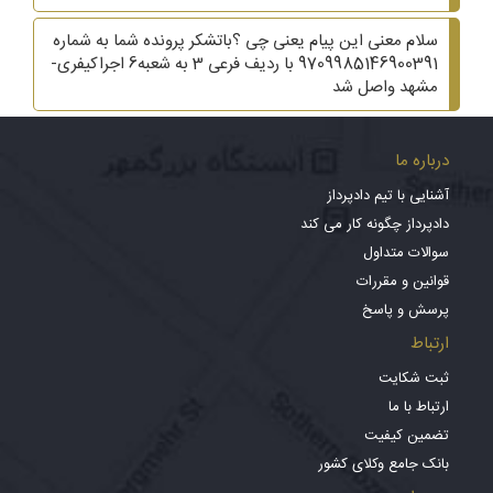
سلام معنی این پیام یعنی چی ؟باتشکر پرونده شما به شماره
9709985146900391 با ردیف فرعی 3 به شعبه6 اجراکیفری-
مشهد واصل شد
درباره ما
آشنایی با تیم دادپرداز
دادپرداز چگونه کار می کند
سوالات متداول
قوانین و مقررات
پرسش و پاسخ
ارتباط
ثبت شکایت
ارتباط با ما
تضمین کیفیت
بانک جامع وکلای کشور