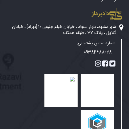
دادپرداز
شهر مشهد، بلوار سجاد ، خیابان خیام جنوبی ۱۰ [بهزاد] ، خیابان
گلایل ، پلاک 37 ، طبقه همکف
شماره تماس پشتیبانی:
09384688028