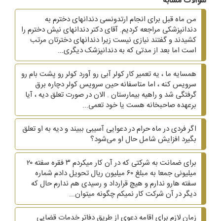
سوالات مشابه
من ماه قبل برای انجام ارتدونسی دندانهای دخترم به
دندانپزشکی مراجعه کردیم. آقای دکتر دندانهای نیش دخترم را
کشیدند و گفتند نیازی نیست زیرا دندانهای دخترتان مرتب
است اما بعد از مدتی که به دندانپزشک دیگری...
همسایه ما ، یه تعمیر کار کولر آبی رو آورد کولر رو پشت بام رو
سرویس کنه ، اما متاسفانه حین سرویس کولر دچاره برق
گرفتگی شد و راهیه بیمارستان . الان در صورت تعلق دیه ، آیا
برعهده صاحبخانه هست یا خود تعمی...
اگر فردی در ماه حرام در دعوایی آسیبی ببیند و دیه به او تعلق
بگیرد افزایش شامل حال او می‌شود؟
برای ضمانت به شرکتی که در آن کار میکردم ۳ فقره سفته ۲۰
میلیونی جمعا به مبلغ ۶۰ میلیون ریال تحویل دادم شماره
سفته هارو ندارم و هیچ قرارداد و رسیدی هم ندارم حال که
دیگر در آن شرکت کار نمیکم چگونه میتوان...
زمان لازم برای اقامه دعوی از طریق دفاتر خدمات قضایی