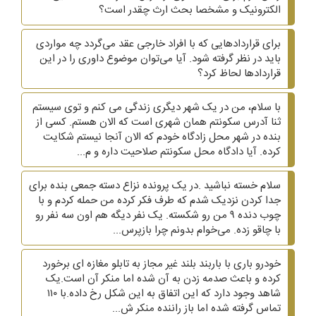
الکترونیک و مشخصا بحث ارث چقدر است؟
برای قراردادهایی که با افراد خارجی عقد می‌گردد چه مواردی
باید در نظر گرفته شود. آیا می‌توان موضوع داوری را در این
قراردادها لحاظ کرد؟
با سلام، من در یک شهر دیگری زندگی می کنم و توی سیستم
ثنا آدرس سکونتم همان شهری است که الان هستم. کسی از
بنده در شهر محل زادگاه خودم که الان آنجا نیستم شکایت
کرده. آیا دادگاه محل سکونتم صلاحیت داره و م...
سلام خسته نباشید .در یک پرونده نزاع دسته جمعی بنده برای
جدا کردن نزدیک شدم که طرف فکر کرده من حمله کردم و با
چوب دنده ۹ من رو شکسته. یک نفر دیگه هم اون سه نفر رو
با چاقو زده. می‌خوام بدونم چرا بازپرس...
خودرو باری با باربند بلند غیر مجاز به تابلو مغازه ای برخورد
کرده و باعث صدمه زدن به آن شده اما منکر آن است.یک
شاهد وجود دارد که این اتفاق به این شکل رخ داده.با ۱۱۰
تماس گرفته شده اما باز راننده منکر ش...