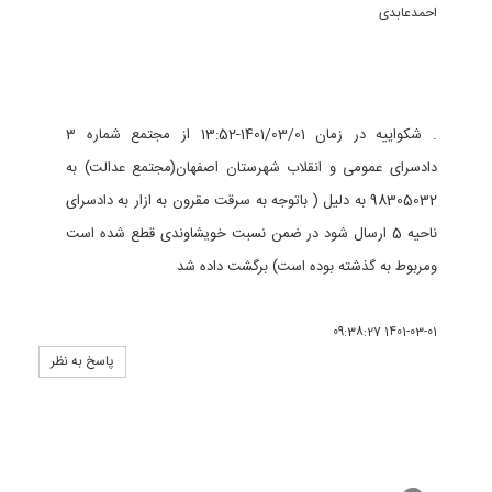
احمدعابدی
. شکواییه در زمان 1401/03/01-13:52 از مجتمع شماره 3
دادسرای عمومی و انقلاب شهرستان اصفهان(مجتمع عدالت) به
98305032 به دلیل ( باتوجه به سرقت مقرون به ازار به دادسرای
ناحیه 5 ارسال شود در ضمن نسبت خویشاوندی قطع شده است
ومربوط به گذشته بوده است) برگشت داده شد
1401-03-01 09:38:27
پاسخ به نظر