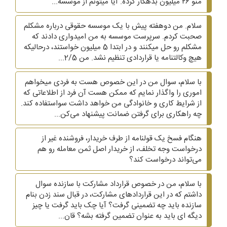
منو ۲۶ میلیون بدهکار کرده. آیا میتونم از موسسه...
سلام. من دوهفته پیش با یک موسسه حقوقی درباره مشکلم
صحبت کردم. سرپرست موسسه به من امیدواری دادند که
مشکلم رو حل میکنند و در ابتدا 5 میلیون خواستند، درحالیکه
هیچ وکالتنامه یا قراردادی تنظیم نشد. من 2/5...
با سلام، سوال من در این خصوص هست به فردی میخواهم
اموری را واگذار نمایم که ممکن هست آن فرد از اطلاعاتی که
از شرایط کاری و خانوادگی من خواهد داشت سواستفاده کند.
چه راهکاری برای گرفتن ضمانت پیشنهاد می‌کن...
هنگام فسخ یک قولنامه از طرف خریدار، فروشنده غیر از
درخواست وجه تخلف، از خریدار اصل ثمن معامله رو هم
می‌تواند درخواست کند؟
با سلام، من در خصوص قرارداد مشارکت با سازنده سوال
داشتم که در این قراردادهای مشارکت، در قبال سند زدن بنام
سازنده باید چه تضمینی گرفت؟ آیا چک باید گرفت یا چیز
دیگه ای باید به عنوان تضمین گرفته بشه؟ قان...