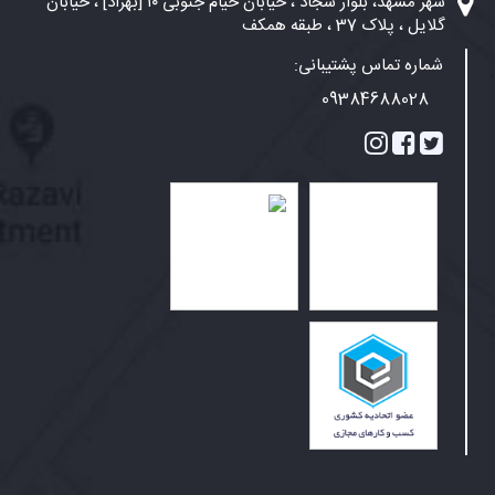
شهر مشهد، بلوار سجاد ، خیابان خیام جنوبی ۱۰ [بهزاد] ، خیابان
گلایل ، پلاک 37 ، طبقه همکف
شماره تماس پشتیبانی:
09384688028