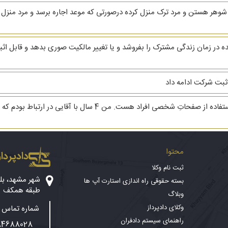
 ثبت شرکت ادامه داد
با سلام. وقت بخیر. سوال بنده راجع به پخش و سو استفاده از صفحاتِ 
محتوا
دادپرداز
ثبت نام وکلا
بسته حقوقی راه اندازی استارت آپ ها
طبقه همکف
وبلاگ
وکلای دادپرداز
شماره تماس پ
راهنمای سیستم دادفران
84688028