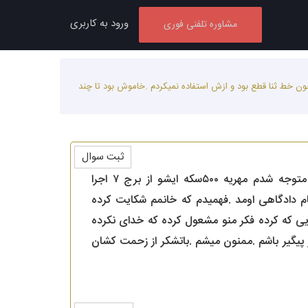
ورود به کاربری
مشاوره تلفنی فوری
 ترک کرده و خونه پدرش میمونه .من تازه چند روزه که متوجه شدم مهریه ۵۰۰سکه ایشو از برج ۷ اجرا گزاشته.چون خط ثنا قطع بود و ازش استفاده نمیکردم .خاموش بود تا چند
ثبت سوال
سلام .همسرم دو هفته هستش که خونه را ترک کرده و خونه پدرش میمونه .من تازه چند روزه که متوجه شدم مهریه ۵۰۰سکه ایشو از برج ۷ اجرا
م دادگاهی اومد .فهمیدم که خانمم شکایت کرده
یی که کرده فکر منو مشعول کرده که خدای نکرده
 پیگیر باشم .ممنون میشم .باتشکر از زحمت کشان