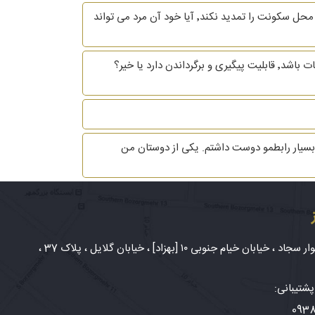
باسلام و خسته نباشید زن و شوهری هنوز قانونا زن و شوهر هستن و مرد ترک منزل کرده درصورتی که موعد اجاره برسد و مرد منزل محل سکونت را تمدید نکند٬ آیا خود آن مرد می تواند
با سلام و احترام اگر مرد قبل از طلاق اموال بدست آمده در زمان زندگی مشترک را بفروشد و یا تغییر مالکیت صوری بدهد و قابل اثبات باشد٬ قابلیت پیگیری و برگرداندن دارد یا خیر؟
شخصی افراد هست. من 4 سال با آقایی در ارتباط بودم که بسیار رابطمو دوست داشتم. یکی از دوستان من
شهر مشهد، بلوار سجاد ، خیابان خیام جنوبی ۱۰ [بهزاد] ، خیابان گلایل ، پلاک 37 ،
شتیبانی:
093