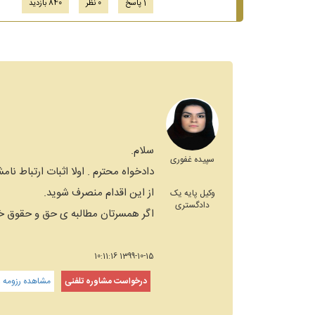
1 پاسخ
0 نظر
840 بازدید
سلام.
سپیده غفوری
دادخواه محترم . اولا اثبات ارتباط 
از این اقدام منصرف شوید.
وکیل پایه یک
دادگستری
اگر همسرتان مطالبه ی حق و حقوق خود
1399-10-15 10:11:16
درخواست مشاوره تلفنی
مشاهده رزومه و