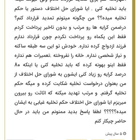
باید تخلیه کنی . ایا شورای حل اختلاف دستور یا حکم
تخلیه میده؟؟ من چگونه میتونم تمدید قرارداد کنم؟
درضمن کرایه ها رو مرتب و بدون تاخیر پرداخت کردم
فقط این یکماه رو پرداخت نکردم چون قرارداد ندارم
فرزند ازدواج کرده نداره. خودش تو این سه طبقه ساکنه
و نیاز شخصی نداره. خانه را نفروخته .تعمیرات هم نداره
فقط اینو بهونه کرده که باید تخلیه کنی یا اینکه 80
درصد کرایه رو زیاد کنی ایشون به شورای حل اختلاف از
من بعنوان درخواست تخلیه شکایت کرده و میگه حکم
تخلیه گرفتم. و مرتب تهدید میکنه که اثاثت رو بیرون
میریزم ایا شورای حل اختلاف حکم تخلیه غیابی به ایشان
میده؟؟؟؟؟ لطفا پاسخ بدید ممنونم من باید در حال
حاضر چیکار کنم
5 سال پیش