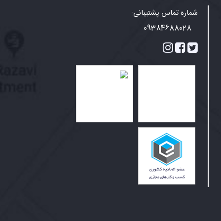
شماره تماس پشتیبانی:
09384688028