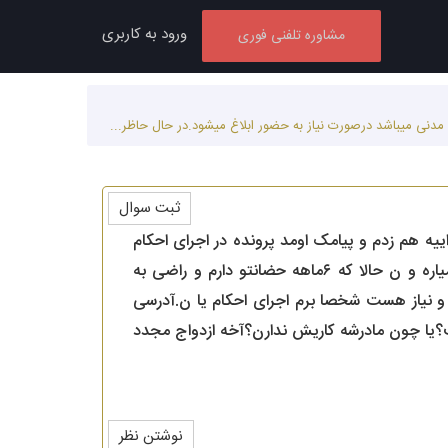
ورود به کاربری
مشاوره تلفنی فوری
ثبت سوال
ای قعطی و اجراییه هم زدم و پیامک اومد پرونده در اجرای احکام
مدنی میباشد درصورت نیاز به حضور ابلاغ میشود.در حال حاظر ۳سال هست ن برای ملاقات فرزندم را میاره و ن حالا که ۶ماهه حضانتو دارم و راضی به
و نیاز هست شخصا برم اجرای احکام یا ن.آدرسی
ست؟یا چون مادرشه کاریش ندارن؟آخه ازدواج مجدد
نوشتن نظر