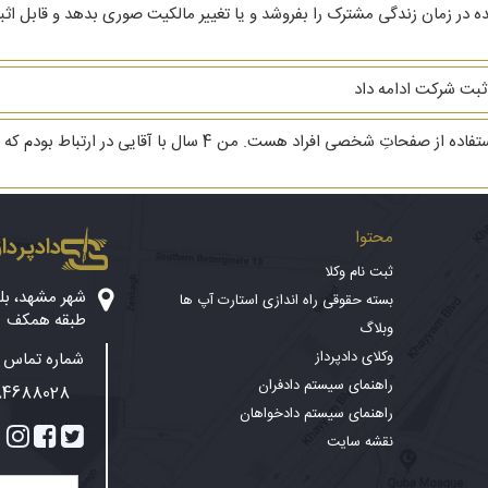
 ثبت شرکت ادامه داد
با سلام. وقت بخیر. سوال بنده راجع به پخش و سو استفاده از صفحاتِ 
محتوا
دادپرداز
ثبت نام وکلا
بسته حقوقی راه اندازی استارت آپ ها
طبقه همکف
وبلاگ
وکلای دادپرداز
شماره تماس پ
راهنمای سیستم دادفران
84688028
راهنمای سیستم دادخواهان
نقشه سایت