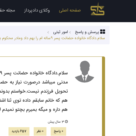
صفحه اصلی
وکلای دادپرداز
مجله حق
پرسش و پاسخ
امور ثبتی
سلام.دادگاه خانواده حضانت پسر ۹ساله ام را بهم داد ومادر محکوم به تنویل فرزند شده و رای قعطی و اجراییه هم زدم و پیامک اومد پرونده در اجرای احکام مدنی میباشد درصورت نیاز به حضور ابلاغ میشود.در حال حاظر...
تحویل فرزندم نیست.خواستم بدونم 
هم که خانم سابقم داده توی ثنا اش
هم داره و میگه بمیرم بچتو نمیدم لطفا ی راهی جلو پام 
3 سال پیش
0 پاسخ
0 نظر
657 بازدید