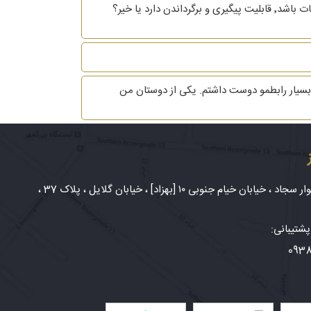
با سلام و احترام اگر مرد قبل از طلاق اموال بدست آمده در زمان زندگی مشترک را بفروشد و یا تغییر مالکیت صوری بدهد و قابل اثبات باشد٬ قابلیت پیگیری و برگرداندن دارد یا خیر؟
شخصی افراد هست. من 4 سال با آقایی در ارتباط بودم که بسیار رابطمو دوست داشتم. یکی از دوستان من
شهر مشهد، بلوار سجاد ، خیابان خیام جنوبی ۱۰ [بهزاد] ، خیابان گلایل ، پلاک 37 ،
شتیبانی:
093