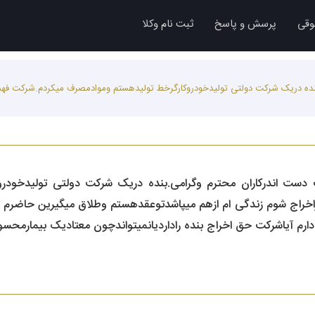
وقی
پرسش و پاسخ
ثبت نام وکلا
ه دریک شرکت دولتی تولیدخودروکارگرخط تولیدهستم وموادمصرف میکردم.شرکت فهمیدو
ست اندرکاران محترم وگرامی.بنده دریک شرکت دولتی تولیدخودرو
گراخراج شوم زندگی ام ازهم میپاشدتوعقدهستم وطلاق میگیرین حاضرم ت
دارم آیاشرکت حق اخراج بنده راداردیانمیتواندچون معتادیک بیمارمحسو