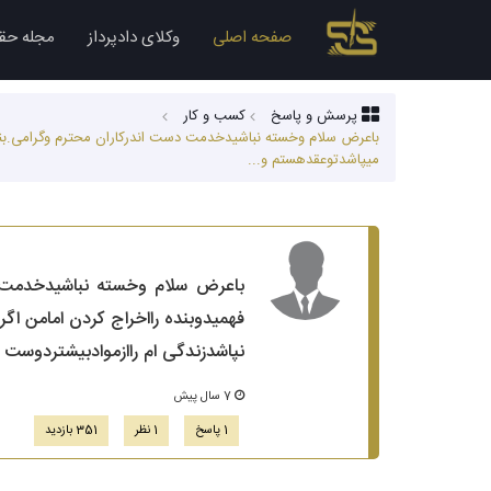
صفحه اصلی
وکلای دادپرداز
مجله حق
پرسش و پاسخ
کسب‌ و کار
باعرض سلام وخسته نباشیدخدمت دست اندرکاران محترم وگرامی.بند
میپاشدتوعقدهستم و...
باعرض سلام وخسته نباشیدخدمت د
فهمیدوبنده رااخراج کردن امامن ا
نپاشدزندگی ام راازموادبیشتردوست 
7 سال پیش
1 پاسخ
1 نظر
351 بازدید