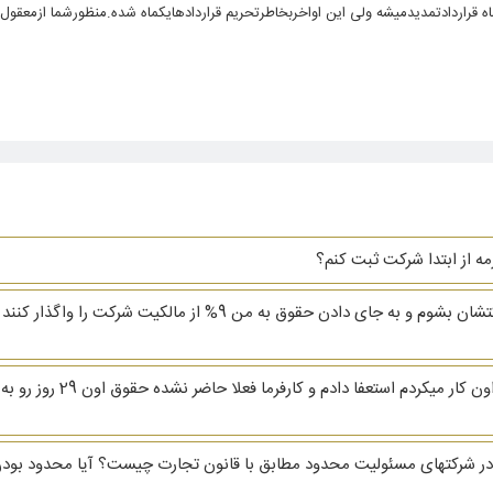
ه قراردادتمدیدمیشه ولی این اواخربخاطرتحریم قراردادهایکماه شده.منظورشما ازمعقو
زمه از ابتدا شرکت ثبت کنم؟
سلام یکی از دوستانم از من خواسته که مدیرعامل شرکتشان بشوم و به ج
سلام و وقت بخیر. من 29 ام 
 شرکتهای مسئولیت محدود مطابق با قانون تجارت چیست؟ آیا محدود بودن