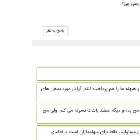
ل یعنی چی؟
پاسخ به نظر
ای دادن حقوق به من 9% از مالکیت شرکت را واگذار کنند و هزینه ها را هم پرداخت کنند. آیا در مورد بدهی های
برج ابان از شرکتی که دراون کار میکردم استعفا دادم و کارفرما فعلا حاضر نشده حقوق اون 29 روز رو به من بده و میگه اسفند باهات تسویه می کنم. ولی من
 مسئولیت فقط برای سهامداران است یا اعضای