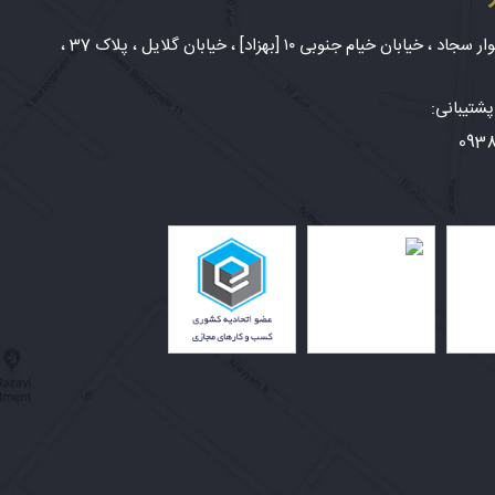
شهر مشهد، بلوار سجاد ، خیابان خیام جنوبی ۱۰ [بهزاد] ، خیابان گلایل ، پلاک 37 ،
شتیبانی:
093