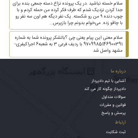
سلام خسته نباشید .در یک پرونده نزاع دسته جمعی بنده برای
جدا کردن نزدیک شدم که طرف فکر کرده من حمله کردم و با
چوب دنده ۹ من رو شکسته. یک نفر دیگه هم اون سه نفر رو
با چاقو زده. می‌خوام بدونم چرا بازپرس...
سلام معنی این پیام یعنی چی ؟باتشکر پرونده شما به شماره
9709985146900391 با ردیف فرعی 3 به شعبه6 اجراکیفری-
مشهد واصل شد
درباره ما
آشنایی با تیم دادپرداز
دادپرداز چگونه کار می کند
سوالات متداول
قوانین و مقررات
پرسش و پاسخ
ارتباط
ثبت شکایت