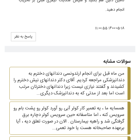
تامین دلیل هم بکنید و سپس شکایت کیفری مبنی بر تخریب
انجام دهید.
1400-05-18 11:00:55
پاسخ به نظر
سوالات مشابه
من ماه قبل برای انجام ارتدونسی دندانهای دخترم به
دندانپزشکی مراجعه کردیم. آقای دکتر دندانهای نیش دخترم را
کشیدند و گفتند نیازی نیست زیرا دندانهای دخترتان مرتب
است اما بعد از مدتی که به دندانپزشک دیگری...
همسایه ما ، یه تعمیر کار کولر آبی رو آورد کولر رو پشت بام رو
سرویس کنه ، اما متاسفانه حین سرویس کولر دچاره برق
گرفتگی شد و راهیه بیمارستان . الان در صورت تعلق دیه ، آیا
برعهده صاحبخانه هست یا خود تعمی...