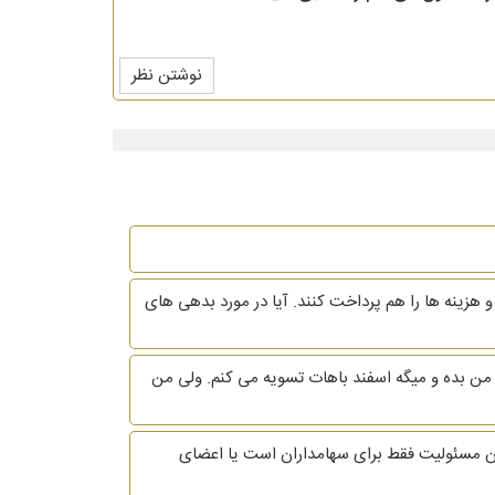
نوشتن نظر
ای دادن حقوق به من 9% از مالکیت شرکت را واگذار کنند و هزینه ها را هم پرداخت کنند. آیا در مورد بدهی های
برج ابان از شرکتی که دراون کار میکردم استعفا دادم و کارفرما فعلا حاضر نشده حقوق اون 29 روز رو به من بده و میگه اسفند باهات تسویه می کنم. ولی من
 مسئولیت فقط برای سهامداران است یا اعضای