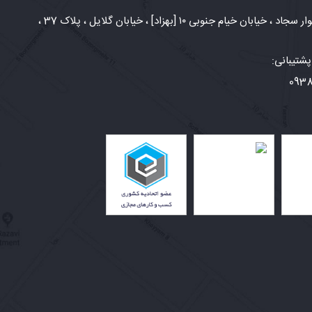
شهر مشهد، بلوار سجاد ، خیابان خیام جنوبی ۱۰ [بهزاد] ، خیابان گلایل ، پلاک 37 ،
شتیبانی:
093