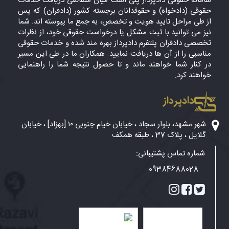
سامانه حقوقی دادپرداز پلی است میان متقاضی دریافت خدمات
حقوقی (دادخواه) و حقوقدانان برجسته کشور (دادفران) که پس
از طی مراحل تایید هویت و تخصص، به جمع ما پیوسته اند. شما
نیز می توانید با ثبت مشکل یا درخواست حقوقی خود، از نظرات
تخصصی دادفران پلتفرم دادپرداز بهره مند شده و خدمات حقوقی
مناسبی را از آن ها دریافت نمایید. همکاران ما در طی این مسیر
در کنار شما خواهند ماند و تا حصول نتیجه شما را راهنمایی
خواهند کرد.
دادپرداز
شهر مشهد، بلوار سجاد ، خیابان خیام جنوبی ۱۰ [بهزاد] ، خیابان
گلایل ، پلاک 37 ، طبقه همکف
شماره تماس پشتیبانی:
09384688028