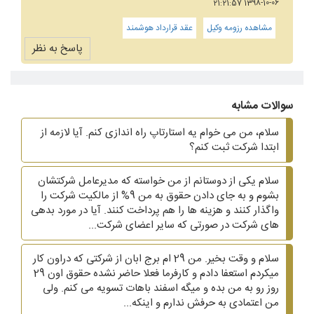
1398-10-06 21:21:57
مشاهده رزومه وکیل
عقد قرارداد هوشمند
پاسخ به نظر
سوالات مشابه
سلام، من می خوام یه استارتاپ راه اندازی کنم. آیا لازمه از
ابتدا شرکت ثبت کنم؟
سلام یکی از دوستانم از من خواسته که مدیرعامل شرکتشان
بشوم و به جای دادن حقوق به من 9% از مالکیت شرکت را
واگذار کنند و هزینه ها را هم پرداخت کنند. آیا در مورد بدهی
های شرکت در صورتی که سایر اعضای شرکت...
سلام و وقت بخیر. من 29 ام برج ابان از شرکتی که دراون کار
میکردم استعفا دادم و کارفرما فعلا حاضر نشده حقوق اون 29
روز رو به من بده و میگه اسفند باهات تسویه می کنم. ولی
من اعتمادی به حرفش ندارم و اینکه...