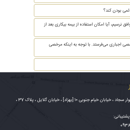
 نرسیم، آیا امکان استفاده از بیمه بیکاری بعد از
ی اجباری می‌فرستد. با توجه به اینکه مرخصی
شهر مشهد، بلوار سجاد ، خیابان خیام جنوبی ۱۰ [بهزاد] ، خیابان گلایل ، پلاک 37 ،
شتیبانی:
093