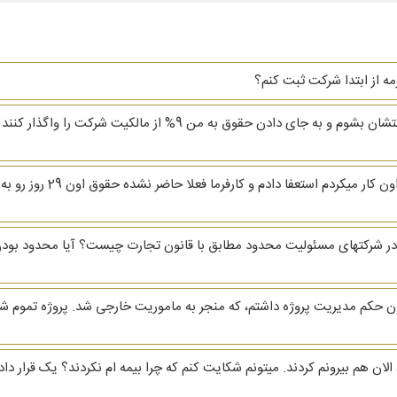
زمه از ابتدا شرکت ثبت کنم؟
سلام یکی از دوستانم از من خواسته که مدیرعامل شرکتشان بشوم و به ج
سلام و وقت بخیر. من 29 ام 
 شرکتهای مسئولیت محدود مطابق با قانون تجارت چیست؟ آیا محدود بودن
ون حکم مدیریت پروژه داشتم، که منجر به ماموریت خارجی شد. پروژه تموم
الان هم بیرونم کردند. میتونم شکایت کنم که چرا بیمه ام نکردند؟ یک قرار د