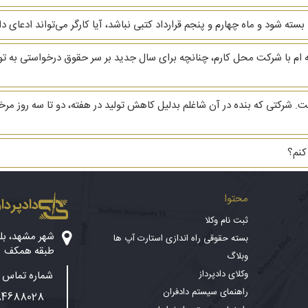
ه ام با شرکت محل کارم، چنانچه برای سال جدید بر سر حقوق درخواستی به توافق
کتی که بنده در آن شاغلم بدلیل کاهش تولید در هفته، دو تا سه روز مرخص
کنم؟
محتوا
دادپرداز
ثبت نام وکلا
بسته حقوقی راه اندازی استارت آپ ها
طبقه همکف
وبلاگ
وکلای دادپرداز
شماره تماس پ
راهنمای سیستم دادفران
84688028