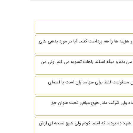
ای دادن حقوق به من 9% از مالکیت شرکت را واگذار کنند و هزینه ها را هم پرداخت کنند. آیا در مورد بدهی های
برج ابان از شرکتی که دراون کار میکردم استعفا دادم و کارفرما فعلا حاضر نشده حقوق اون 29 روز رو به من بده و میگه اسفند باهات تسویه می کنم. ولی من
 مسئولیت فقط برای سهامداران است یا اعضای
 شده ولی شرکت مادر هیچ مبلغی تحت عنوان حق
اد هم داده بودند که امضا کردم ولی هیچ نسخه ای ازش