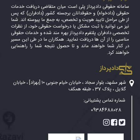
سامانه حقوقی دادپرداز پلی است میان متقاضی دریافت خدمات
حقوقی (دادخواه) و حقوقدانان برجسته کشور (دادفران) که پس
از طی مراحل تایید هویت و تخصص، به جمع ما پیوسته اند. شما
نیز می توانید با ثبت مشکل یا درخواست حقوقی خود، از نظرات
تخصصی دادفران پلتفرم دادپرداز بهره مند شده و خدمات حقوقی
مناسبی را از آن ها دریافت نمایید. همکاران ما در طی این مسیر
در کنار شما خواهند ماند و تا حصول نتیجه شما را راهنمایی
خواهند کرد.
دادپرداز
شهر مشهد، بلوار سجاد ، خیابان خیام جنوبی ۱۰ [بهزاد] ، خیابان
گلایل ، پلاک 37 ، طبقه همکف
شماره تماس پشتیبانی:
09384688028