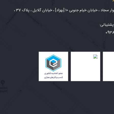
شهر مشهد، بلوار سجاد ، خیابان خیام جنوبی ۱۰ [بهزاد] ، خیابان گلایل ، پلاک 37 ،
شتیبانی:
093