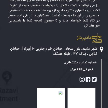
از طی مراحل تایید هویت و تخصص، به جمع ما پیوسته اند. شما
نیز می توانید با ثبت مشکل یا درخواست حقوقی خود، از نظرات
تخصصی دادفران پلتفرم دادپرداز بهره مند شده و خدمات حقوقی
مناسبی را از آن ها دریافت نمایید. همکاران ما در طی این مسیر
در کنار شما خواهند ماند و تا حصول نتیجه شما را راهنمایی
خواهند کرد.
دادپرداز
شهر مشهد، بلوار سجاد ، خیابان خیام جنوبی ۱۰ [بهزاد] ، خیابان
گلایل ، پلاک 37 ، طبقه همکف
شماره تماس پشتیبانی:
09384688028