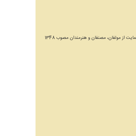
مالکیت فکری یک اثر، دو حق را برای پدیدآورنده ایجاد می‌‌کند: حق مادی و حق معنوی. لطفا به مواد زیر از قانون حمایت از مولفان، مصنفان و هنرمندان مصوب 1348