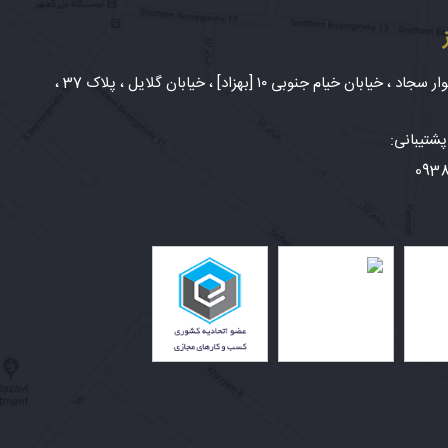
شهر مشهد، بلوار سجاد ، خیابان خیام جنوبی ۱۰ [بهزاد] ، خیابان گلایل ، پلاک 37 ،
شتیبانی:
093