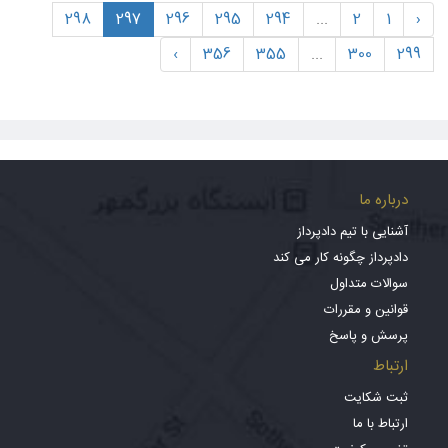
298
297
296
295
294
...
2
1
‹
›
356
355
...
300
299
درباره ما
آشنایی با تیم دادپرداز
دادپرداز چگونه کار می کند
سوالات متداول
قوانین و مقررات
پرسش و پاسخ
ارتباط
ثبت شکایت
ارتباط با ما