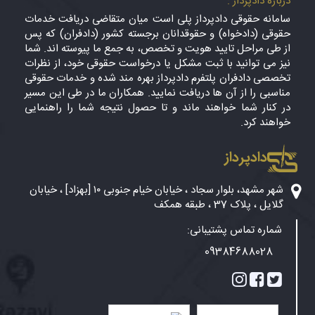
درباره دادپرداز :
سامانه حقوقی دادپرداز پلی است میان متقاضی دریافت خدمات
حقوقی (دادخواه) و حقوقدانان برجسته کشور (دادفران) که پس
از طی مراحل تایید هویت و تخصص، به جمع ما پیوسته اند. شما
نیز می توانید با ثبت مشکل یا درخواست حقوقی خود، از نظرات
تخصصی دادفران پلتفرم دادپرداز بهره مند شده و خدمات حقوقی
مناسبی را از آن ها دریافت نمایید. همکاران ما در طی این مسیر
در کنار شما خواهند ماند و تا حصول نتیجه شما را راهنمایی
خواهند کرد.
دادپرداز
شهر مشهد، بلوار سجاد ، خیابان خیام جنوبی ۱۰ [بهزاد] ، خیابان
گلایل ، پلاک 37 ، طبقه همکف
شماره تماس پشتیبانی:
09384688028