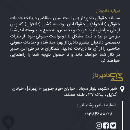
درباره دادپرداز :
سامانه حقوقی دادپرداز پلی است میان متقاضی دریافت خدمات
حقوقی (دادخواه) و حقوقدانان برجسته کشور (دادفران) که پس
از طی مراحل تایید هویت و تخصص، به جمع ما پیوسته اند. شما
نیز می توانید با ثبت مشکل یا درخواست حقوقی خود، از نظرات
تخصصی دادفران پلتفرم دادپرداز بهره مند شده و خدمات حقوقی
مناسبی را از آن ها دریافت نمایید. همکاران ما در طی این مسیر
در کنار شما خواهند ماند و تا حصول نتیجه شما را راهنمایی
خواهند کرد.
دادپرداز
شهر مشهد، بلوار سجاد ، خیابان خیام جنوبی ۱۰ [بهزاد] ، خیابان
گلایل ، پلاک 37 ، طبقه همکف
شماره تماس پشتیبانی:
09384688028