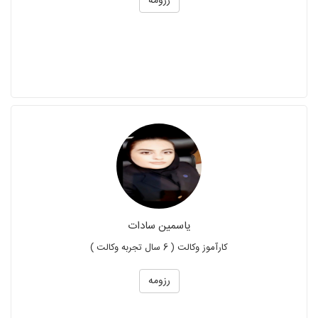
رزومه
یاسمین سادات
کارآموز وکالت ( 6 سال تجربه وکالت )
رزومه