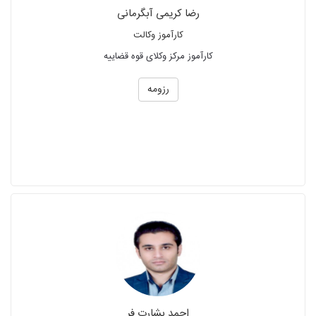
رضا کریمی آبگرمانی
کارآموز وکالت
کارآموز مرکز وکلای قوه قضاییه
رزومه
احمد بشارت فر