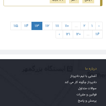
1 پاسخ
0 نظر
937 بازدید
115
114
113
112
111
110
...
2
1
‹
›
121
120
...
116
درباره ما
آشنایی با تیم دادپرداز
دادپرداز چگونه کار می کند
سوالات متداول
قوانین و مقررات
پرسش و پاسخ