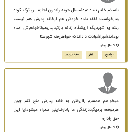
باسلام خانم بنده عیدامسال خونه رابدون اجازه من ترک کرده
ودرخواست نفقه داده خودش هم ازخانه پدرش هم نیست
رفته یه شهردیگه اریشگاه زنانه بازکردپدرودوتاخواهرش امده
بوداندشوراشهادت داداندکه خواهررفته شهرستا...
7 سال پیش
0 پاسخ
0 نظر
280 بازدید
میخواهم همسرم راازرفتن به خانه پدرش منع کنم چون
هرموقعه برمیگرددزندگی ما بانارضایتی همراه میشودایا این
حق رادارم
7 سال پیش