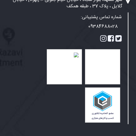
گلایل ، پلاک 37 ، طبقه همکف
شماره تماس پشتیبانی:
09384688028