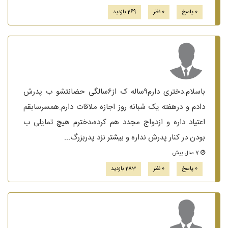
0 پاسخ
0 نظر
269 بازدید
باسلام.دختری دارم۹ساله ک از۶سالگی حضانتشو ب پدرش
دادم و درهفته یک شبانه روز اجازه ملاقات دارم.همسرسابقم
اعتیاد داره و ازدواج مجدد هم کرده،دخترم هیچ تمایلی ب
بودن در کنار پدرش نداره و بیشتر نزد پدربزرگ...
7 سال پیش
0 پاسخ
0 نظر
283 بازدید