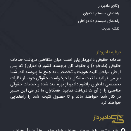
وکلای دادپرداز
راهنمای سیستم دادفران
راهنمای سیستم دادخواهان
نقشه سایت
درباره دادپرداز :
سامانه حقوقی دادپرداز پلی است میان متقاضی دریافت خدمات
حقوقی (دادخواه) و حقوقدانان برجسته کشور (دادفران) که پس
از طی مراحل تایید هویت و تخصص، به جمع ما پیوسته اند. شما
نیز می توانید با ثبت مشکل یا درخواست حقوقی خود، از نظرات
تخصصی دادفران پلتفرم دادپرداز بهره مند شده و خدمات حقوقی
مناسبی را از آن ها دریافت نمایید. همکاران ما در طی این مسیر
در کنار شما خواهند ماند و تا حصول نتیجه شما را راهنمایی
خواهند کرد.
دادپرداز
شهر مشهد، بلوار سجاد ، خیابان خیام جنوبی ۱۰ [بهزاد] ، خیابان