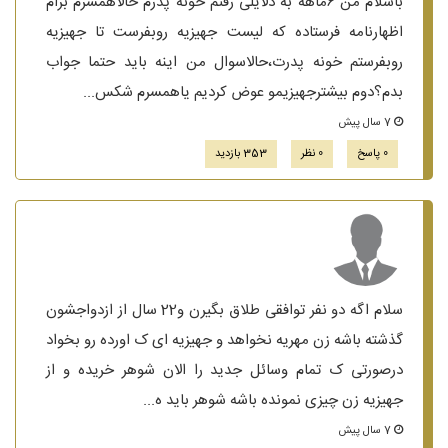
باسلام من ۶ماهه به دلایلی رفتم خونه پدرم حالاهمسرم برام
اظهارنامه فرستاده که لیست جهیزیه روبفرست تا جهیزیه
روبفرستم خونه پدرت،حالاسوال من اینه باید حتما جواب
بدم؟دوم بیشترجهیزیمو عوض کردیم یاهمسرم شکس...
7 سال پیش
0 پاسخ
0 نظر
353 بازدید
سلام اگه دو نفر توافقی طلاق بگیرن و22 سال از ازدواجشون
گذشته باشه زن مهریه نخواهد و جهیزیه ای ک اورده رو بخواد
درصورتی ک تمام وسائل جدید را الان شوهر خریده و از
جهیزیه زن چیزی نمونده باشه شوهر باید ه...
7 سال پیش