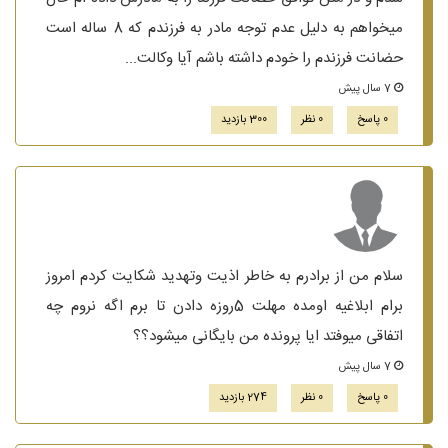
میخواهم به دلیل عدم توجه مادر به فرزندم که 8 ساله است
حضانت فرزندم را خودم داشته باشم آیا وکالت...
7 سال پیش
0 پاسخ
0 نظر
300 بازدید
سلام من از برادرم به خاطر اذیت وتهدید شکایت کردم امروز
برام ابلاغیه اومده مهلت 5روزه دادن تا برم اگه نروم چه
اتفاقی میوفتد ایا پرونده من بایگانی میشود؟؟
7 سال پیش
0 پاسخ
0 نظر
274 بازدید