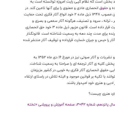
وید بخش است که نظام کپی رایت امروزه توانسته است به
ده و
ح
ق
وق
انحصاری مادی و معنوی را برای آنها تامین کند. در
نظام حقوقی ایران نیز قانون حمایت از حقوق مولفان و مصنفان و هنرمندان مصوب 1348 ذیل ماده 2 خود انواع آثار فکری تحت حمایت
ر ، ترانه ، سرود و تصنیف، هرگونه آثار سمعی و بصری و
موسیقایی، نقاشی و تصاویر ، مجسمه ها و سایر آثار مرتبط را تحت حمایت قرار داده است. قانون مزبور ذیل ماده 3 خود حق انحصاری
ورنده برای مدت چند دهه به رسمیت شناخته است. قانونگذار
ار را حبس و جبران خسارت قرارداده و توقیف آثار منتشر شده
پس از گذشت 4 سال از تصویب قانون مزبور، قانون ترجمه و تکثیر کتب و نشریات و آثار صوتی نیز در مورخ 16 دی ماه 1352 به
 پخش کلیه ی آثار ترجمه ای را صراحتا به رسمیت شناخت.
یی حقوق انحصاری آثار فکری به خوبی در کشور عزیزمان
ند با تکیه بر قوانین موجود و البته تلاش در راستای ارتقاء
ادبی و هنری خود امیدوار باشند.
وارد هنری چیست؟
منبع: سعید نجات زادگان، قانون کپی‌رایت و درآمد پایدار، روزنامه شرق، سال پانزدهم، شماره 3042، صفحه آموزش و پرورشی «تخته