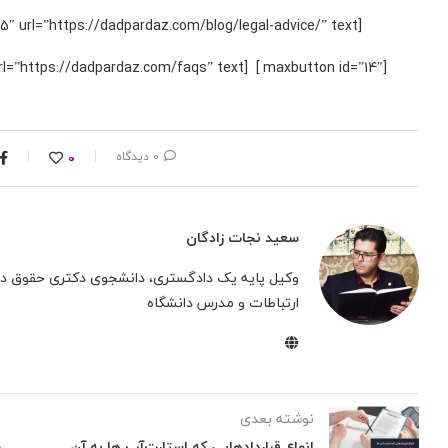
[maxbutton id=”15″ url=”https://dadpardaz.com/blog/legal-advice/” text=”مشاوره تلفنی حقوقی با وکیل” ]
تکمیل فرم
[maxbutton id=”14″ ] [maxbutton id=”16″ url=”https://dadpardaz.com/faqs” text=”مشاوره حقوقی آنلاین رایگان” ]
0 دیدگاه
0
سعید نجات زادگان
وکیل پایه یک دادگستری، دانشجوی دکتری حقوق دا
ارتباطات و مدرس دانشگاه
نوشته بعدی
انواع قراردادهایی که استارت‌آپ ها به آن
ش