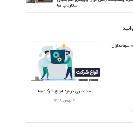
استارتاپ ها
نید
ه سهامداران
مختصری درباره انواع شرکت‌ها
مسئولیت مدن
ق
7 بهمن 1398