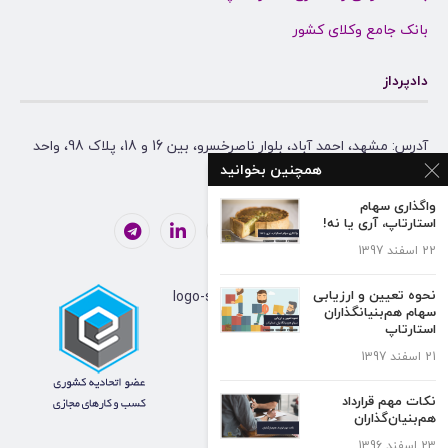
بانک جامع وکلای کشور
دادپرداز
آدرس: مشهد، احمد آباد، بلوار ناصرخسرو، بین 16 و 18، پلاک 98، واحد
همچنین بخوانید
همکف
واگذاری سهام
استارتاپ، آری یا نه!
22 اسفند 1397
نحوه تعیین و ارزیابی
سهام هم‌بنیانگذاران
استارتاپ
21 اسفند 1397
نکات مهم قرارداد
هم‌بنیان‌گذاران
23 اسفند 1396