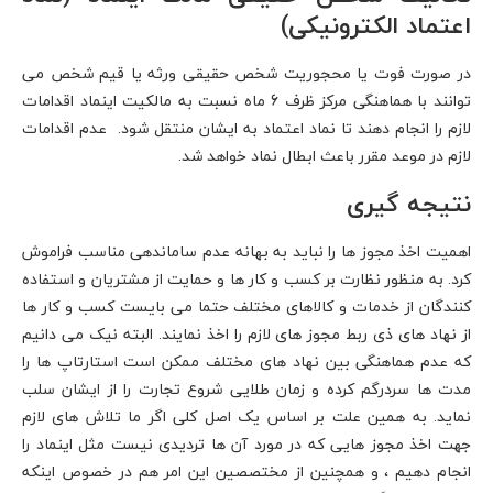
اعتماد الکترونیکی)
در صورت فوت یا محجوریت شخص حقیقی ورثه یا قیم شخص می
توانند با هماهنگی مرکز ظرف 6 ماه نسبت به مالکیت اینماد اقدامات
لازم را انجام دهند تا نماد اعتماد به ایشان منتقل شود. عدم اقدامات
لازم در موعد مقرر باعث ابطال نماد خواهد شد.
مهاجرت تحصیلی به فنلاند
نتیجه گیری
مهاجرت تحصیلی فوری به کشور فنلاند برای ترم جدید
اهمیت اخذ مجوز ها را نباید به بهانه عدم ساماندهی مناسب فراموش
کرد. به منظور نظارت بر کسب و کار ها و حمایت از مشتریان و استفاده
تکمیل فرم
کنندگان از خدمات و کالاهای مختلف حتما می بایست کسب و کار ها
از نهاد های ذی ربط مجوز های لازم را اخذ نمایند. البته نیک می دانیم
که عدم هماهنگی بین نهاد های مختلف ممکن است استارتاپ ها را
مدت ها سردرگم کرده و زمان طلایی شروع تجارت را از ایشان سلب
نماید. به همین علت بر اساس یک اصل کلی اگر ما تلاش های لازم
جهت اخذ مجوز هایی که در مورد آن ها تردیدی نیست مثل اینماد را
انجام دهیم ، و همچنین از مختصصین این امر هم در خصوص اینکه