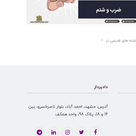
شته های قدیمی تر
دادپرداز
آدرس: مشهد، احمد آباد، بلوار ناصرخسرو، بین
16 و 18، پلاک 98، واحد همکف