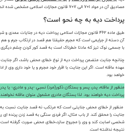
مصادیق آن در مواد 701 الی 707 قانون مجازات اسلامی مشخص شده اند.
پرداخت دیه به چه نحو است؟
طیق ماده 462 قانون مجازات اسلامی پرداخت دیه در جنایات عم
آن دسته از جرایمی است که مجرم حقیقتا هم قصد در ارتکاب جرم و هم ق
با جسمی نوک تیز که عادتا خطرناک است به قصد کور کردن چشم دیگری ب
چنانچه جنایت متضمن پرداخت دیه از نوع خطای محض باشد، اگر جنایت با
عهده عاقله است. اگر این جنایت با اقرار خود مجرم و یا خود داری وی ا
خواهد بود.
منظور از عاقله، پدر، پسر و بستگان ذكور(مرد) نسبي -پدر و مادري- يا 
پرداخت دیه خواهند بود. لذا بستگان مادری مشمول عنوان عاقله نخواهند ب
منظور از خطای محض جنایتی است که مرتکب نه قصد جنایت نسبت به ‌ش
جنایت را محقق کند. از باب مثال، اگر فردی سنگی به قصد زدن پرنده ای 
شخصی اصابت کند و وی را مجروح سازد،خطای محض صورت گرفته است، چر
نتیجه نداشته است.