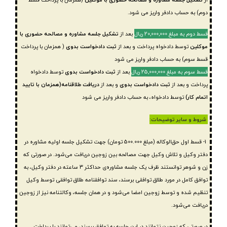
دوم) به حساب دادفر واریز می شود.
قسط دوم به مبلغ 20,000,000 ریال
بعد از
تشکیل جلسه مشاوره و مصالحه حضوری با
موکلین
توسط دادخواه پرداخت و بعد از
ثبت دادخواست بدوی
( همزمان با پرداخت
قسط سوم) به حساب دادفر واریز می شود
قسط سوم به مبلغ 25,000,000 ریال
بعد از
ثبت دادخواست بدوی
توسط دادخواه
پرداخت و بعد از
ثبت دادخواست بدوی
و بعد از
دریافت طلاقنامه
(همزمان با تایید
اتمام کار)
توسط دادخواه، به حساب دادفر واریز می شود
شروط و سایر توضیحات:
1- قسط اول حق‌الوکاله (مبلغ 500.000 تومان) جهت تشکیل جلسه اولیه مشاوره در
دفتر وکیل و تلاش وکیل جهت مصالحه بین زوجین دریافت می‌شود. در صورتی که
زن و شوهر توانستند ظرف یک جلسه مشاوره‌ی حداکثر 3 ساعته در دفتر وکیل، به
توافق کامل در مورد طلاق توافقی برسند، سند توافقنامه طلاق توافقی توسط وکیل
تنظیم شده و توسط زوجین امضا می‌شود و در همان جلسه، وکالتنامه نیز از زوجین
دریافت می‌شود.
در صورتی‌ که زوجین نتوانند در این جلسه به توافق برسند، می‌توانند با پرداخت