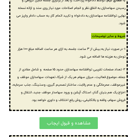
با اعضای تیم،
توسط دادخواه پرداخت، و بعد از برگزاری جلسه آنلاین گروهی و
رسیدن سهامداران به اتفاق نظر و انجام اصلاحات مورد نیاز روی سند و ارائه نسخه
نهایی توافقنامه سهامداران به دادخواه و تایید اتمام کار، به حساب دادفر واریز می
شود.
شروط و سایر توضیحات:
۱- در صورت نیاز به بیش از ۳ ساعت جلسه،‌ به ازای هر ساعت اضافه مبلغ ۱۰۰ هزار
تومان به هزینه ها اضافه می شود.
۲- تعداد صفحات تقریبی توافقنامه سهامداران حدود ۱۵ صفحه و شامل مفادی از
جمله، موضوع فعالیت، میزان سهام هر یک از شرکا، تعهدات سهامداران موظف و
غیرموظف، محرمانگی و عدم رقابت، ساختار تصمیم گیری، وستینگ، جذب سرمایه،
اخراج یک هم بنیان گذار، استاک آپشن و ورود سهامدار موظف جدید، انتقال و
فروش سهام، وقفه و بلاتکلیفی، روش رفع اختلاف و داوری خواهد بود.
مشاهده و قبول ایجاب