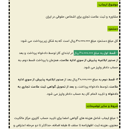
موضوع ایجاب:
مشاوره و ثبت علامت تجاری برای اشخاص حقوقی در ایران
دستمزد:
کل مبلغ دستمزد مبلغ ۴۰،۰۰۰،۰۰۰ ریال است که به شکل زیر پرداخت می شود:
۱-
قسط اول
به مبلغ ۲۰،۰۰۰،۰۰۰ ریال
در ابتدای کار توسط دادخواه پرداخت و بعد
از
صدور ابلاغیه پذیرش از سوی اداره علامت
، همزمان با پرداخت قسط دوم، به
حساب دادفر واریز می شود.
۲- قسط دوم
به مبلغ ۲۰،۰۰۰،۰۰۰ ریال بعد از
صدور ابلاغیه پذیرش از سوی اداره
علامت
،
توسط دادخواه پرداخت، و
بعد از تحویل گواهی ثبت علامت تجاری به
دادخواه
و تایید اتمام کار، به حساب دادفر واریز می شود.
شروط و سایر توضیحات:
۱-
مبلغ ایجاب شامل هزینه های گواهی امضا برای تایید حساب کاربری مرکز مالکیت
معنوی، هزینه ثبت اظهارنامه تا سقف ۵ طبقه اضافه، حداکثر تا دو مرحله اعتراض و