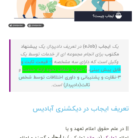
یک
ایجاب (eJob)
در تعریف دادپرداز، یک
پیشنهاد
مکتوب
برای انجام مجموعه ای از خدمات توسط یک
وکیل است که دارای سه مشخصه
۱- قیمت ثابت و
قابل پیش بینی
،
۲-شرایط شفاف نحوه ارائه خدمت
و
۳-نظارت
و
پشتیبانی و داوری اختلافات توسط شخص
ثالث(دادپرداز)
است.
تعریف ایجاب در دیکشنری آبادیس
|| در علم حقوق اعلام تعهد و یا
اعلام
تملیک
(در
عقد
تملیکی ) را
گویند و اعلام
ایجاب