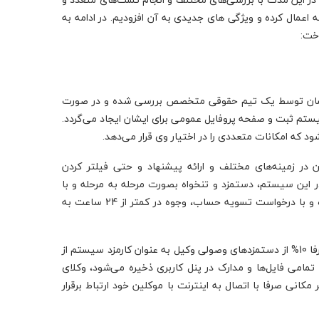
نه اعمال کرده و ویژگی های جدیدی به آن افزودیم. در ادامه به
خت:
ایشان توسط یک تیم حقوقی متخصص بررسی شده و در صورت
سیستم ثبت و صفحه پروفایل عمومی برای ایشان ایجاد می‌گردد.
 که امکانات متعددی را در اختیار وی قرار می‌دهد.
 در زمینه‌های مختلف و ارائه پیشنهاد و حتی فیلتر کردن
این سیستم، دستمزد و تنخواه بصورت مرحله به مرحله و با
نهایی شدن هر بخش از کل پرونده در کیف پول آنلاین وکیل واریز شده و با درخواست تسویه حساب، وجوه در کمتر از 24 ساعت به
عضویت در دادپرداز هیچگونه حق اشتراکی ندارد و کاملا رایگان است و صرفا 10% از دستمزدهای وصولی وکیل به عنوان کارمزد سیستم از
تمامی فایل‌ها و مدارک در پنل کاربری ذخیره می‌شود، وکلای
انی صرفا با اتصال به اینترنت با موکلین خود ارتباط برقرار