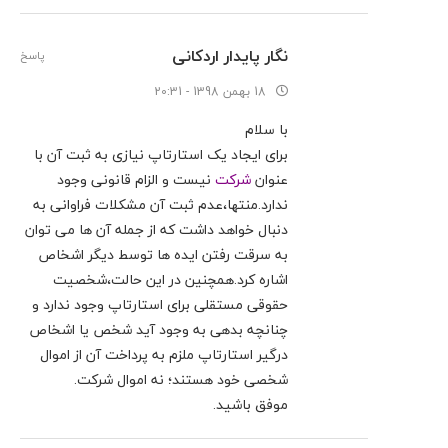
نگار پایدار اردکانی
پاسخ
مهاجرت تحصیلی به فنلاند
18 بهمن 1398 - 20:31
مهاجرت تحصیلی فوری به کشور فنلاند برای ترم جدید
با سلام
برای ایجاد یک استارتاپ نیازی به ثبت آن با
تکمیل فرم
عنوان
شرکت
نیست و الزام قانونی وجود
ندارد.منتها،عدم ثبت آن مشکلات فراوانی به
دنبال خواهد داشت که از جمله آن ها می توان
به سرقت رفتن ایده ها توسط دیگر اشخاص
اشاره کرد.همچنین در این حالت،شخصیت
حقوقی مستقلی برای استارتاپ وجود ندارد و
چنانچه بدهی به وجود آید شخص یا اشخاص
درگیر استارتاپ ملزم به پرداخت آن از اموال
شخصی خود هستند؛ نه اموال شرکت.
موفق باشید.