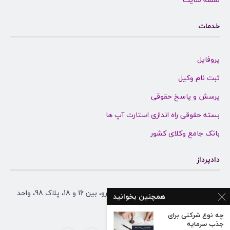
خدمات
پروفایل
ثبت نام وکیل
پرسش و پاسخ حقوقی
بسته حقوقی راه اندازی استارت آپ ها
بانک جامع وکلای کشور
دادپرداز
آدرس: مشهد، احمد آباد، بلوار ناصرخسرو، بین 16 و 18، پلاک 98، واحد
همچنین بخوانید
همکف
چه نوع شرکتی برای
جذب سرمایه