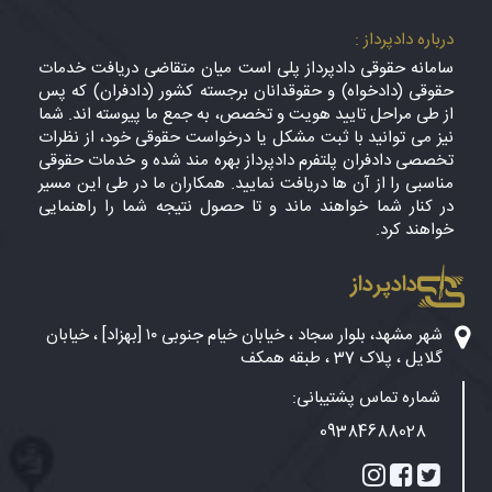
درباره دادپرداز :
سامانه حقوقی دادپرداز پلی است میان متقاضی دریافت خدمات
حقوقی (دادخواه) و حقوقدانان برجسته کشور (دادفران) که پس
از طی مراحل تایید هویت و تخصص، به جمع ما پیوسته اند. شما
نیز می توانید با ثبت مشکل یا درخواست حقوقی خود، از نظرات
تخصصی دادفران پلتفرم دادپرداز بهره مند شده و خدمات حقوقی
مناسبی را از آن ها دریافت نمایید. همکاران ما در طی این مسیر
در کنار شما خواهند ماند و تا حصول نتیجه شما را راهنمایی
خواهند کرد.
دادپرداز
شهر مشهد، بلوار سجاد ، خیابان خیام جنوبی ۱۰ [بهزاد] ، خیابان
گلایل ، پلاک 37 ، طبقه همکف
شماره تماس پشتیبانی:
09384688028