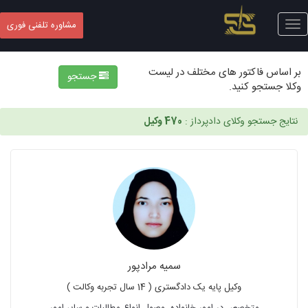
Toggle
مشاوره تلفنی فوری
navigation
بر اساس فاکتور های مختلف در لیست
جستجو
وکلا جستجو کنید.
نتایج جستجو وکلای دادپرداز :
470 وکیل
سمیه مرادپور
وکیل پایه یک دادگستری ( 14 سال تجربه وکالت )