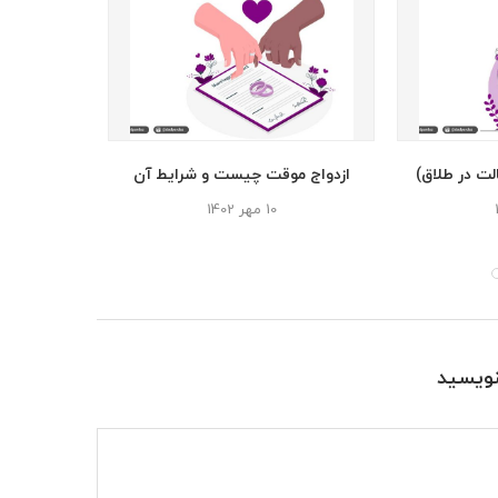
ت در طلاق)
ازدواج موقت چیست و شرایط آن
منع اشت
10 مهر 1402
28
نویسید