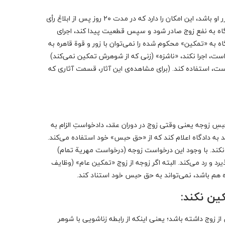
هر کدام از طرفین دعوا (زوج و زوجه) در صورتی که رأی دادگاه بدوی به ضرر او باشد، این امکان را دارد که در مدت ۲۰ روز پس از ابلاغ رأی
دگاه به نفع زوج صادر شود و سپس قطعیت پیدا کند، اجرای
اه به «تمکین» محکوم شده را نمی‌توان با زور و قوة قاهره به
» است، اجرا نکند، «ناشزه» (زنی که از شوهرش تمکین نمی‌کند)
ست، استفاده کند. (برای مشاهده‌ی این آثار، قسمت آثاری که
ِ زوجه یعنی وقتی زوج در دوران عقد، دادخواستِ الزام به
ند به دادگاه اعلام کند که از «حق حبس» خود استفاده می‌کند.
ن نکند. با وجود این درخواست زوجه (درخواست مهریة تمام)
رد و رد می‌کند. البته اگر زوجه از زوج «تمکین عام» (وظایف
ه هم باشد، نمی‌تواند به حق حبس خود استناد کند.
ین نکند:
از زوج داشته باشد؛ یعنی اینکه از رابطه زناشویی با شوهر