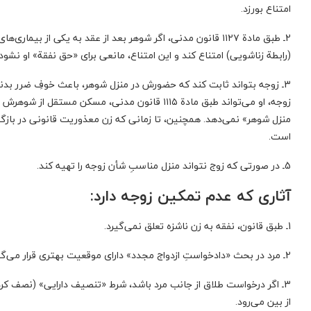
امتناع بورزد.
2ـ طبق مادة ۱۱۲۷ قانون مدنی، اگر شوهر بعد از عقد به یکی از ب
(رابطة زناشویی) امتناع کند و این امتناع، مانعی برای «حق نفقة» او نشود.
3ـ زوجه بتواند ثابت کند که حضورش در منزل شوهر، باعث خوفِ ضرر بدن
زوجه، او می‌تواند طبق مادة ۱۱۱۵ قانون مدنی، مسکن
منزل شوهر» نمی‌دهد. همچنین،‌ تا زمانی که زن معذوریت قانونی در باز
است.
5ـ در صورتی که زوج نتواند منزل مناسبِ شأن زوجه را تهیه کند.
آثاری که عدم تمکین زوجه دارد:
1ـ طبق قانون، نفقه به زن ناشزه تعلق نمی‌گیرد.
2ـ مرد در بحث «دادخواستِ ازدواج مجدد» دارای موقعیت بهتری قرار می‌گیرد.
3ـ اگر درخواست طلاق از جانب مرد باشد، شرط «تنصیف دارایی» (نصف کرد
از بین می‌رود.