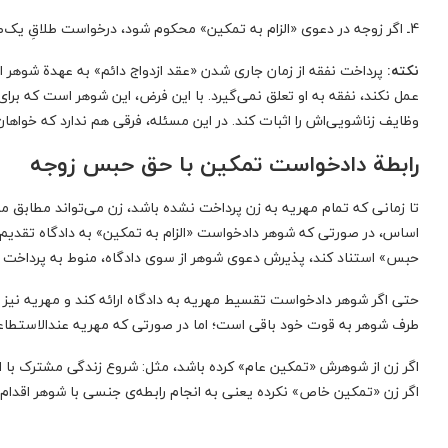
4ـ اگر زوجه در دعوی «الزام به تمکین» محکوم شود، درخواست طلاقِ یک‌طرفه از سوی زوجه بسیار دشوار می‌شود.
نکته:
پرداخت نفقه از زمان جاری شدن «عقد ازدواج دائم» به عهدة شوهر 
عمل نکند، نفقه به او تعلق نمی‌گیرد. با این فرض، این شوهر است که برای 
وظایف زناشویی‌اش را اثبات کند. در این مسئله، فرقی هم ندارد که خواها
رابطة دادخواست تمکین با حق حبس زوجه
اساس، در صورتی که شوهر دادخواست «الزام به تمکین» به دادگاه تقدیم
حبس» استناد کند، پذیرش دعوی شوهر از سوی دادگاه، منوط به پرداخت 
حتی اگر شوهر دادخواست تقسیط مهریه به دادگاه ارائه کند و مهریه نیز
مهاجرت تحصیلی به فنلاند
طرف شوهر به قوت خود باقی است؛ اما در صورتی که مهریه عندالاستطاعه
اگر زن از شوهرش «تمکین عام» کرده باشد، مثل: شروع زندگی مشترک با 
مهاجرت تحصیلی فوری به کشور فنلاند برای ترم جدید
اگر زن «تمکین خاص» نکرده یعنی به انجام رابطه‌ی جنسی با شوهر اقدام نک
تکمیل فرم