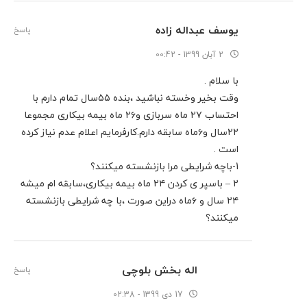
یوسف عبداله زاده
پاسخ
2 آبان 1399 - 00:42
با سلام .
وقت بخیر وخسته نباشید ،بنده ۵۵سال تمام دارم با
احتساب ۲۷ ماه سربازی و۲۶ ماه بیمه بیکاری مجموعا
۲۲سال و۶ماه سابقه دارم.کارفرمایم اعلام عدم نیاز کرده
است .
1-باچه شرایطی مرا بازنشسته میکنند؟
۲ – باسپر ی کردن ۲۴ ماه بیمه بیکاری،سابقه ام میشه
۲۴ سال و ۶ماه دراین صورت ،با چه شرایطی بازنشسته
میکنند؟
اله بخش بلوچی
پاسخ
17 دی 1399 - 02:38