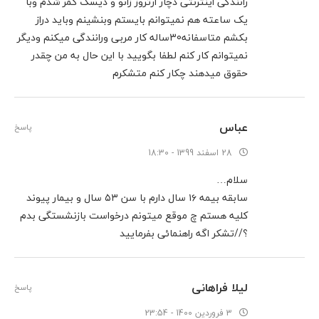
رانندگی اینترنتی دچار ارتروز زانو و دیسک کمر شدم وبا
یک ساعته هم نمیتوانم بایستم وبنشینم وباید دراز
بکشم متاسفانه30ساله کار مربی ورانندگی میکنم ودیگر
نمیتوانم کار کنم لطفا بگویید با این حال به من چقدر
حقوق میدهند چکار کنم متشکرم
عباس
پاسخ
28 اسفند 1399 - 18:30
سلام…
سابقه بیمه ۱۶ سال دارم با سن ۵۳ سال و بیمار پیوند
کلیه هستم چ موقع میتونم درخواست بازنشستگی بدم
؟//تشکر اگه راهنمائی بفرمایید
لیلا فراهانی
پاسخ
3 فروردین 1400 - 23:54