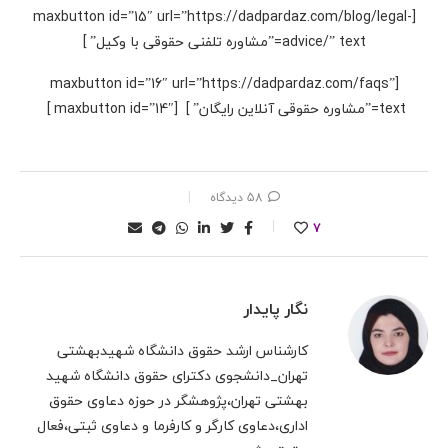
[maxbutton id=”15″ url=”https://dadpardaz.com/blog/legal-
advice/” text=”مشاوره تلفنی حقوقی با وکیل” ]
[maxbutton id=”16″ url=”https://dadpardaz.com/faqs”
text=”مشاوره حقوقی آنلاین رایگان” ] [maxbutton id=”14″ ]
58 دیدگاه
7
نگار پایدار
کارشناس ارشد حقوق دانشگاه شهیدبهشتی
تهران_دانشجوی دکترای حقوق دانشگاه شهید
بهشتی تهران،پژوهشگر در حوزه دعاوی حقوق
اداری،دعاوی کارگر و کارفرما و دعاوی ثبتی،فعال