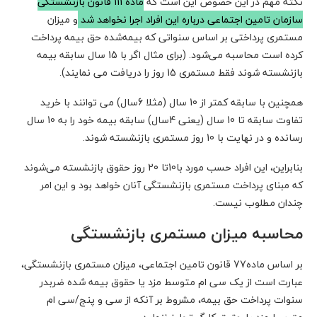
نکته مهم در این خصوص این است که
ماده 111 قانون بازنشستگی
سازمان تامین اجتماعی درباره این افراد اجرا نخواهد شد
و میزان
مستمری پرداختی بر اساس سنواتی که بیمه‌شده حق بیمه پرداخت
کرده است محاسبه می‌شود. (برای مثال اگر با 15 سال سابقه بیمه
بازنشسته شوند فقط مستمری 15 روز را دریافت می نمایند).
همچنین با سابقه کمتر از 10 سال (مثلا 6سال) می توانند با خرید
تفاوت سابقه تا 10 سال (یعنی 4سال) سابقه بیمه خود را به 10 سال
رسانده و در نهایت با 10 روز مستمری بازنشسته شوند.
بنابراین، این افراد حسب مورد با10تا 20 روز حقوق بازنشسته می‌شوند
که مبنای پرداخت مستمری بازنشستگی آنان خواهد بود و این امر
چندان مطلوب نیست.
محاسبه میزان مستمری بازنشستگی
بر اساس ماده77 قانون تامین اجتماعی، میزان مستمری بازنشستگی،
عبارت است از یک سی ام متوسط مزد یا حقوق بیمه شده ضربدر
سنوات پرداخت حق بیمه، مشروط بر آنکه از سی و پنج/سی ام