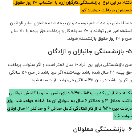
نکته: در این نوع بازنشستگی،کارگران زن، با احتساب 20 روز حقوق،
مستمری دریافت خواهند کرد.
مضافا طبق برنامه ششم توسعه زنان بیمه شده
مشمول سایر قوانین
استخدامی
می توانند با 20 سابقه کار و پرداخت حق بیمه با 50 سال
سن و 20 روز حقوق بازنشسته شوند.
5- بازنشستگی جانبازان و آزادگان
سن بازنشستگی برای این افراد 10 سال کمتر است و اگر سنوات پرداخت
حق بیمه 20 سال شده باشد بیمه‌شده اگر مرد باشد در سن 50 سالگی
و اگر زن باشد در سن 45 سالگی می‌تواند بازنشسته شود.
نکته: جانبازانی که بین20% تا40% دارای نقص عضو یا کاهش توانایی
باشند حداقل 3 و حداکثر 6 سال به سوابق آن ها اضافه خواهد شد. برای
درجات بین 40% تا از کار افتادگی کامل حداقل 6 و حداکثر 10 سال ارفاق
خواهد شد.
6- بازنشستگی معلولان