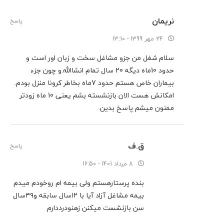
نریمان
پاسخ
24 مهر 1399 - 13:10
سلام شغل من جزو مشاغل سخت و زبان اور است و
حدود 10ماه دیگه 20 سال تمام انشاالله.و چون جزء
بیماران خاص هستم حدود 7ماه بخاطر کرونا منزل بودم.
امکانش هست الان بازنشسته بشم یعنی 10 ماه زودتر
ممنون میشم پاسخ بدین.
ق.ف
پاسخ
8 مرداد 1401 - 16:50
بنده پرستارهستم ولی بیمه ام روخودم میدم
بیمه مشاغل آزاد آیا با ۱۲سال سابقه و۴۹سال
سن بازنشست میکنن زهنودرددارم