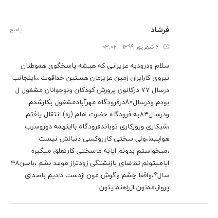
فرشاد
پاسخ
6 شهریور 1399 - 03:02
سلام ودرودبه عزیزانی که هیشه پاسخگوی هموطنان
نیروی کارایران زمین عزیزمان هستین خداقوت ،،اینجانب
درسال ۷۷ درکانون پرورش کودکان ونوجوانان مشغول ل
بودم ودرسال80درفرودگاه مهرآبادمشغول بکارشدم
ودرسال۸۴به فرودگاه حضرت امام (ره) انتقال یافتم
،شبکاری وروزکاری توباندفرودگاه بااینهمه دوروسرب
هواپیما،ولی سختی کارروکسی دنبالش نیست
،میخواستم بدونم ایابه ماسختی کارتعلق میگیره
ایامیتونم تقاضای بازنشتگی زودتراز موعد بشم ،باسن۴۸
سال؟،واقعا چشم وگوش مون ازدست دادیم باصدای
پرواز،ممنون ازراهنمایتون