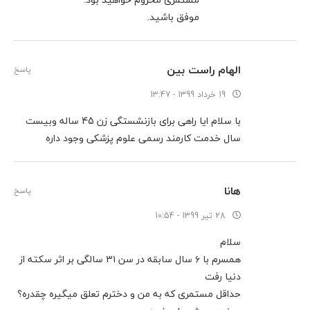
موفق باشید.
الهام راست بین
پاسخ
19 خرداد 1399 - 13:47
با سلام ایا راهی برای بازنشستگی زن 45 ساله وبیست
سال خدمت کارمند رسمی علوم پزشکی وجود داره
هانا
پاسخ
28 تیر 1399 - 10:54
سلام
همسرم با ۶ سال سابقه در سن ۳۱ سالگی بر اثر سکته از
مهاجرت تحصیلی به فنلاند
دنیا رفت
حداقل مستمری که به من و دخترم تعلق میگیره چقدره؟
مهاجرت تحصیلی فوری به کشور فنلاند برای ترم جدید